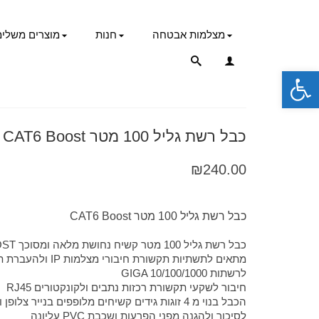
מצלמות אבטחה
חנות
מוצרים משלימ
פתח סרגל נגישות
כבל רשת גליל 100 מטר CAT6 Boost
₪
240.00
כבל רשת גליל 100 מטר CAT6 Boost
כבל רשת גליל 100 מטר קשיח נחושת מלאה ומסוכך CAT6 FTP BOOST
מתאים לתשתיות תקשורת חיבורי מצלמות IP ולהעברת תקשורת למרחק רב
לרשתות GIGA 10/100/1000
חיבור לשקעי תקשורת רכזות נתבים ולקונקטורים RJ45
הכבל בנוי מ 4 זוגות גידים קשיחים מלופפים בנייר צלופן ונייר אלומיניום
לסיכוך ולהגנה מפני הפרעות ושכבת PVC עליונה