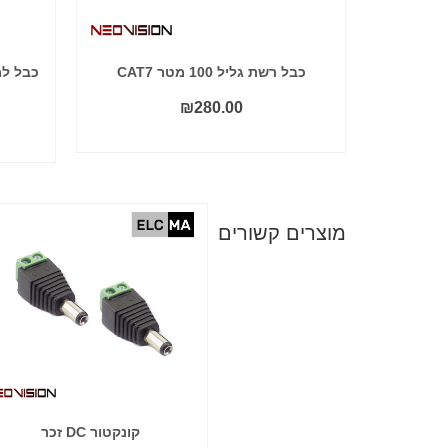
כבל רשת גליל 100 מטר CAT7
כבל ל
₪
280.00
הוסף לסל
אזל מהמלאי
מוצרים קשורים
ספק כח מזווד למצלמות אבטחה
קונקטור DC זכר