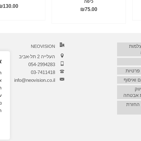
כיפה
₪
130.00
₪
75.00
הוסף לסל
הוסף לסל
צלמות
NEOVISION
העלייה 2 תל-אביב
א
054-2994283
 פרטיות
03-7411418‏
 ואיסוף
info@neovision.co.il
א
ה
ווק
 אבטחה
נ
 החזרת
ה