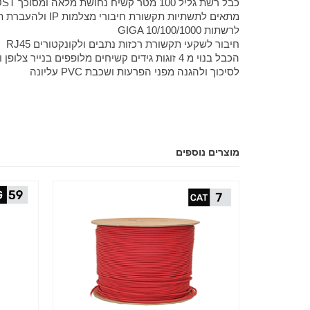
כבל רשת גליל 100 מטר קשיח נחושת מלאה ומסוכך CAT6 FTP BOOST
מתאים לתשתיות תקשורת חיבורי מצלמות IP ולהעברת תקשורת למרחק רב
לרשתות GIGA 10/100/1000
חיבור לשקעי תקשורת רכזות נתבים ולקונקטורים RJ45
הכבל בנוי מ 4 זוגות גידים קשיחים מלופפים בנייר צלופן ונייר אלומיניום
לסיכוך ולהגנה מפני הפרעות ושכבת PVC עליונה
מוצרים נוספים