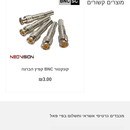
מוצרים קשורים
חה 12V 2A
קונקטור BNC קפיץ הברגה
₪
3.00
₪
29
 לסל
הוסף לסל
מכבדים כרטיסי אשראי ותשלום בפיי פאל