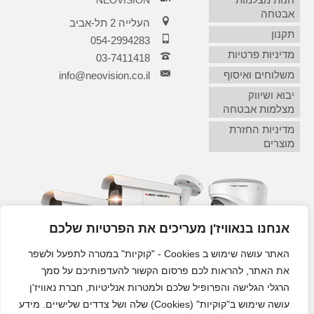
אבטחה
העלייה 2 תל-אביב
תקנון
054-2994283
מדיניות פרטיות
03-7411418‏
משלוחים ואיסוף
info@neovision.co.il
יבוא ושיווק
מצלמות אבטחה
מדיניות החזרת
מוצרים
אנחנו בנאוויז'ן מעריכים את הפרטיות שלכם
האתר עושה שימוש ב Cookies - "קוקיות" במטרה לתפעל ולשפר
את האתר, להראות לכם פרסום הקשור להעדפותיכם על סמך
הרגלי הגלישה והפרופיל שלכם ולמטרות אנליטיות, חברת נאוויז'ן
עושה שימוש ב"קוקיות" (Cookies) שלה ושל צדדים שלישיים. מידע