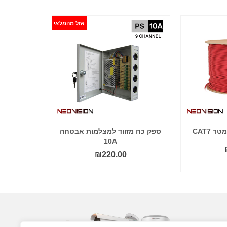
אזל מהמלאי
ספק כח מזווד למצלמות אבטחה
שנאי למצלמו
10A
₪
220.00
קרא עוד