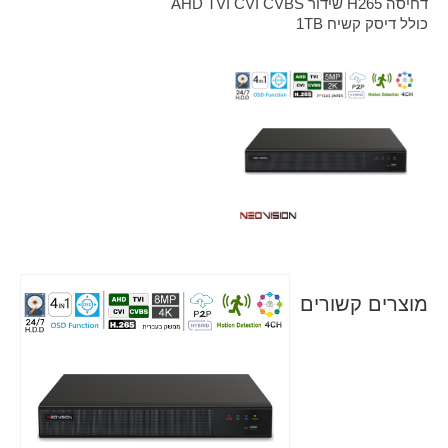
דחיסה H265 שידור AHD TVI CVI CVBS
כולל דיסק קשיח 1TB
אזל מהמלאי
מוצרים קשורים