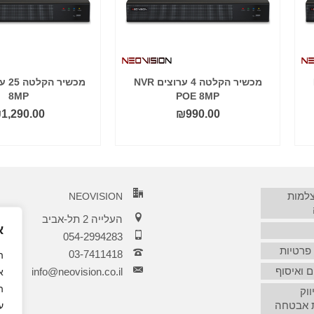
N
מכשיר הקלטה 4 ערוצים NVR
8MP
POE 8MP
₪
1,290.00
₪
990.00
הוסף לסל
הוסף לסל
צלמות
NEOVISION
העלייה 2 תל-אביב
א
054-2994283
 פרטיות
03-7411418‏
 ואיסוף
info@neovision.co.il
א
ה
ווק
 אבטחה