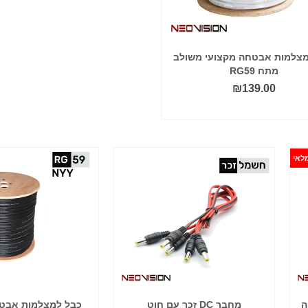
מצלמות אבטחה מקצועי משולב
מתח RG59
₪
139.00
הוסף לסל
לאי
ה
מחבר DC זכר עם חוט
כבל למצלמות אבט