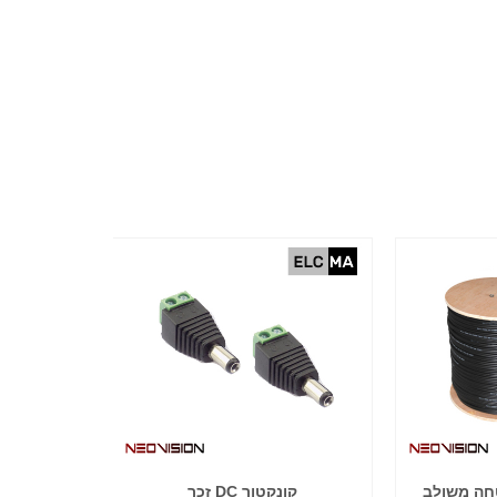
חה משולב
קונקטור DC זכר
מיקרופ