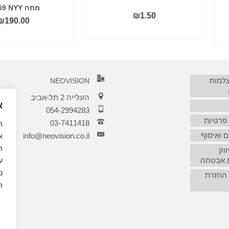
מתח RG59 NYY
₪
1.50
₪
190.00
הוסף לסל
הוסף לסל
צלמות
NEOVISION
העלייה 2 תל-אביב
א
054-2994283
 פרטיות
03-7411418‏
 ואיסוף
info@neovision.co.il
א
ה
ווק
 אבטחה
נ
 החזרת
ה