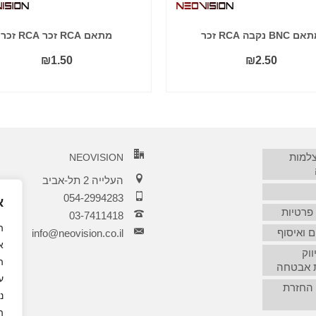
 BNC נקבה RCA זכר
מתאם RCA זכר RCA זכר
₪
1.50
₪
2.50
הוסף לסל
הוסף לסל
צלמות
NEOVISION
העלייה 2 תל-אביב
054-2994283
א
 פרטיות
03-7411418‏
 ואיסוף
info@neovision.co.il
א
ווק
ה
 אבטחה
 החזרת
נ
ה