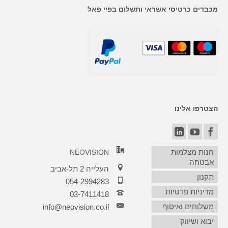
מכבדים כרטיסי אשראי ותשלום בפיי פאל
הצטרפו אלינו
חנות מצלמות
NEOVISION
אבטחה
העלייה 2 תל-אביב
תקנון
054-2994283
מדיניות פרטיות
03-7411418‏
משלוחים ואיסוף
info@neovision.co.il
יבוא ושיווק