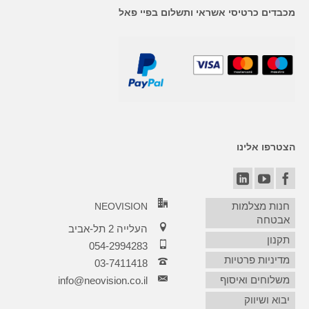
מכבדים כרטיסי אשראי ותשלום בפיי פאל
הצטרפו אלינו
חנות מצלמות
NEOVISION
אבטחה
העלייה 2 תל-אביב
תקנון
054-2994283
מדיניות פרטיות
03-7411418‏
משלוחים ואיסוף
info@neovision.co.il
יבוא ושיווק