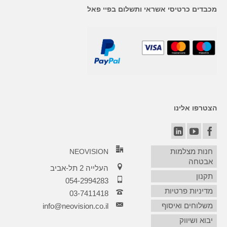
מכבדים כרטיסי אשראי ותשלום בפיי פאל
הצטרפו אלינו
חנות מצלמות
NEOVISION
אבטחה
העלייה 2 תל-אביב
תקנון
054-2994283
מדיניות פרטיות
03-7411418‏
משלוחים ואיסוף
info@neovision.co.il
יבוא ושיווק