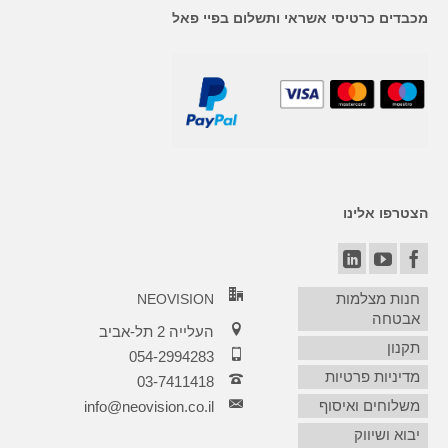
מכבדים כרטיסי אשראי ותשלום בפיי פאל
הצטרפו אלינו
חנות מצלמות
NEOVISION
אבטחה
העלייה 2 תל-אביב
תקנון
054-2994283
מדיניות פרטיות
03-7411418‏
משלוחים ואיסוף
info@neovision.co.il
יבוא ושיווק