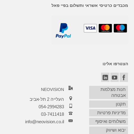
מכבדים כרטיסי אשראי ותשלום בפיי פאל
הצטרפו אלינו
חנות מצלמות
NEOVISION
אבטחה
העלייה 2 תל-אביב
תקנון
054-2994283
מדיניות פרטיות
03-7411418‏
משלוחים ואיסוף
info@neovision.co.il
יבוא ושיווק