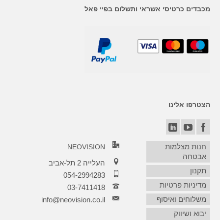
מכבדים כרטיסי אשראי ותשלום בפיי פאל
הצטרפו אלינו
חנות מצלמות
NEOVISION
אבטחה
העלייה 2 תל-אביב
תקנון
054-2994283
מדיניות פרטיות
03-7411418‏
משלוחים ואיסוף
info@neovision.co.il
יבוא ושיווק