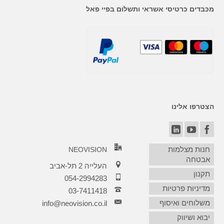
מכבדים כרטיסי אשראי ותשלום בפיי פאל
הצטרפו אלינו
חנות מצלמות
NEOVISION
אבטחה
העלייה 2 תל-אביב
תקנון
054-2994283
מדיניות פרטיות
03-7411418‏
משלוחים ואיסוף
info@neovision.co.il
יבוא ושיווק