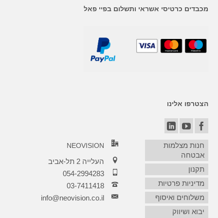
מכבדים כרטיסי אשראי ותשלום בפיי פאל
הצטרפו אלינו
חנות מצלמות
NEOVISION
אבטחה
העלייה 2 תל-אביב
תקנון
054-2994283
מדיניות פרטיות
03-7411418‏
משלוחים ואיסוף
info@neovision.co.il
יבוא ושיווק