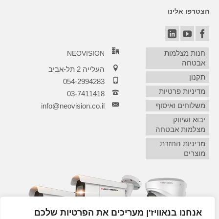
הצטרפו אלינו
חנות מצלמות
NEOVISION
אבטחה
העלייה 2 תל-אביב
תקנון
054-2994283
מדיניות פרטיות
03-7411418‏
משלוחים ואיסוף
info@neovision.co.il
יבוא ושיווק
מצלמות אבטחה
מדיניות החזרת
מוצרים
אנחנו בנאוויז'ן מעריכים את הפרטיות שלכם