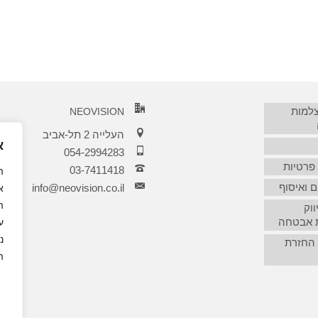
צלמות
NEOVISION
העלייה 2 תל-אביב
א
054-2994283
 פרטיות
03-7411418‏
 ואיסוף
info@neovision.co.il
א
ה
ווק
 אבטחה
נ
 החזרת
ה