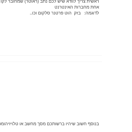
ראשית צריך לוודא שיש לכם נתב (ראוטר) שמחובר לקו 
אחת מחברות האינטרנט
לדוגמה: בזק הוט פרטנר סלקום וכו..
בנוסף חשוב שיהיו ברשותכם מסך מחשב או טלויזיהומפצל חש