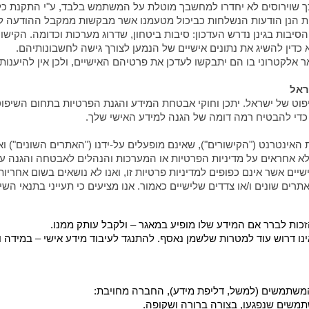
 שוירוסים לא יחדרו למחשבך מוטלת על המשתמש בלבד, ע"י התקנת כלי א
מזויפות הנן הודעות הנשלחות כביכול מטעמנו אשר מבקשות ממקבל ההודעה
 הסיבות בגינן נדרש העדכון: סיבות ביטחון, שדרוג מערכות וכדומה. הקיש
דין להשיג את נתונים אישיים של הנמען לצורך גישה לחשבונותיהם.
 אלקטרוני בו הם יתבקשו לעדכן את פרטיהם האישיים, ולכן אין להיענ
ראל
ט של ישראל. יתכן וחוקי אבטחת המידע והגנת הפרטיות בתחום השיפוט שא
כדי להבטיח רמה דומה של הגנה למידע האישי שלך.
(Links) לאתרים שונים ברשת האינטרנט ("הקישורים"), שאינם מופעלים על-ידנו ("האתרים 
 לא אחראים על מדיניות הפרטיות או המערכות והנהלים לאבטחה והגנה על
יים אשר אינם כפופים למדיניות פרטיות זו, ואנו לא נושאים בשום אחריות
תרים שונים ו/או צדדים שלישיים כאמור. אנו מציעים כי תעייני בתנאי הש
לברר אם המידע שלו מופיע במאגר – ולקבל עותק ממנו.
אינו דרוש עוד למטרות שלשמן נאסף.
להתנגד לעיבוד מידע אישי – במידה 
משתמשים (למשל, דליפת מידע), החברה מחויבת:
תמשים שנפגעו, בצורה ברורה ושקופה.