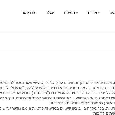
ים
אודות
תמיכה
עגלה
צרו קשר
יזין א.ד בע"מ ח.פ 515446235 ("החברה"), מכבדים את פרטיותך ומחויבים להגן על מידע אישי אש
ות הפרטיות מסבירה את המדיניות שלנו ביחס למידע (להלן: "המידע", לרבו
שימוש באתר ("תנאי השימוש"). באמצעות השימוש באתר ובשירותיו, הנך 
שלום) כמפורט בתנאי מדיניות פרטיות זו.
טיות. בכל מקרה בו יבוצעו שינויים במדיניות פרטיות זו, אנו נודעך על ש
עיתים קרובות.