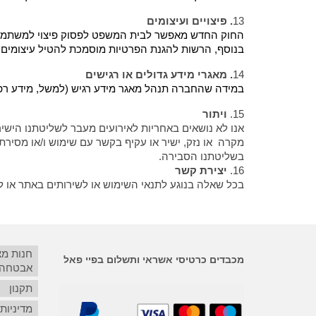
13
. פיצויים ועיצומים
החוק החדש מאפשר לבית המשפט לפסוק פיצוי למשתמש 
בנוסף, הרשות להגנת הפרטיות מוסמכת להטיל עיצומים
14
. מאגרי מידע גדולים או רגישים
במידה שהחברה תנהל מאגר מידע רגיש (למשל, מידע רפואי) או מאגר המשרת מעל 100,000 אנשים – יחו
15.
ויתור
אנו לא נושאים באחריות לאירועים מעבר לשליטתנו הישירה
מקרה או נזק, ישיר או עקיף בקשר עם שימוש ו/או מסירת
בשליטתנו הסבירה.
16.
יצירת קשר
בכל שאלה בנוגע לתנאי השימוש או לשירותים באתר או למד
חנות מ
מכבדים כרטיסי אשראי ותשלום בפיי פאל
אבטחה
תקנון
מדיניות