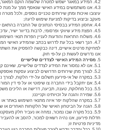
4.2. המידע במאגר ישמש למטרה שלשמה הוקם המאגר, ובהתאם להוראות מדיניות פרטיות זו או על פי הוראות כל דין וכן למטרות המפורטות להלן.
4.3. אנו משתמשים במידע האישי שנאסף ממך על מנת 
עיצובו ואיכות ומתן שירותים טכניים נוספים, ולכל מטר
מעקב וביצוע בדיקות למניעת שימוש לרעה;
4.4. אחסון המידע בבסיסי הנתונים של החברה בהתאם להוראות חוק הגנת הפרטיות וכל דין נוסף החל על שמירת מידע;
4.5. הפצת מידע שיווקי ופרסומי, לרבות בדיוור ישיר, עדכונים והודעות כלליות ומותאמות אישית למשתמשים השונים מקום בו המשתמש נתן הסכמתו לכך;
4.6. משלוח התראות והודעות לעניין הפרות תנאי השימוש של האתר;
4.7. הנך רשאי בכל עת לדרוש בכתב שהמידע האישי המתייחס אליך יימחק מהמאגר באמצעות שליחת דואר אלקטרוני בכתובת:
למחיקת פרטים אישיים, דינה כבקשה להפסיק את השתתפ
אנו נדרשים לעשות כן על-פי חוק.
5.
מסירה המידע האישי לצדדים שלישיים
5.1. אנו לא נמסור את המידע לצדדים שלישיים, שאינם קשורים לאתר, אלא בנסיבות המפורטות להלן:
5.2. לצורך מתן שירותים הדרושים לביצוע עסקות ואספקת המוצרים על-פי כל דין;
5.3. במקרה של אי-פירעון תשלום על-ידי הלקוח, לצורך נקיטה בהליכי גבייה והליכים משפטיים;
5.4. אם יתקבל בידי החברה צו שיפוטי או על פי דין המורה לה למסור מידע אישי ו/או מידע אחר לצד שלישי כלשהו;
5.5. בכל מחלוקת, טענה, תביעה, דרישה או הליכים משפטיים, אם יהיו, בין הלקוח לבין החברה ו/או מי מטעמה;
5.6. שמירה והגנה על זכויותינו וקנייננו;
5.7. במקרה שהלקוח יפר איזה מתנאי השימוש באתר או תבצע או תנסה לבצע פעולות בלתי חוקיות באמצעות או בקשר עם האתר;
5.8. הגנה על הביטחון האישי של הלקוחות האחרים או של הציבור בכל מחלוקת, טענה, תביעה, דרישה או הליכים משפטיים, אם יהיו, בין הלקוח לבין החברה ו/או מי מטעמה;
5.9. בכל מקרה שבו נמכור, נמחה או נעביר חלק מעסקנו
חדלות פירעון, אנו נהיה רשאים למכור, להסב או להעביר
מדיניות פרטיות זו;
5.10. ככל והדבר יידרש לצורך פעילות החברה כגון העברת פרטים לעובדים, לקבלני משנה ולגופים אחרים השותפים או המעורבים בהפעלת הפעילות השיווקית של החברה