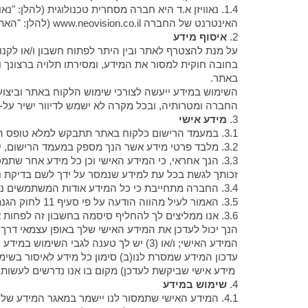
1.4. נאוויזן א.ד היא חברה מסחרית טכנולוגית (להלן:
האינטרנט של החברה www.neovision.co.il (להלן: "האתר") אשר משמש כחנות וירטואלית למכירת מוצרים ("קניות מקוונות"), על פי ובכפוף לתנאים בתנאי שימוש ומדיניות זה כאמור.
2.
איסוף מידע
על מנת להצטרף לאתר ובין היתר לפתוח חשבון ו/או לקנו
בחובה חוקית למסור את המידע, ומסירתו תלויה ברצונך
באתר.
השימוש במידע ייעשה לצורכי שימוש הלקוח באתר וביצוע
החברה ומטרותיה, ובכל מקרה לא ישמש לדיוור ישיר על-יד
3.
מידע אישי
3.1. במעמד הרישום כלקוח באתר תתבקש למלא טופס הרשמה ולספק פרטי מידע אישי הכולל גם פירטי אמצעי תשלום לצורך קניית מוצרים.
3.2. מלבד פרטי מידע אשר הנך מספק במעמד הרישום, ייתכן והחברה תאסוף, בעצמה או באמצעות צדדים שלישיים, מידע נוסף וגם מידע זה יהווה "מידע אישי" לצורך מדיניות פרטיות זו.
3.3. הנך אחראי, כי המידע האישי וכן כל מידע אחר שתמ
זכותך לגשת בכל עת למידע שנמסר על ידך לשם בדיקת נכו
3.4. החברה מתחייבת כי כל המידע אודות המשתמשים נשמר במאגר מידע רשום, בהתאם לחוק הגנת הפרטיות, תשמ"א-1981 ("חוק הגנת הפרטיות").
3.5. האמור לעיל מהווה הודעה על פי סעיף 11 לחוק הגנת הפרטיות.
3.6. אנו ממליצים לך להחליף סיסמה בחשבון זה לפחות אחת ל-90 יום על מנת למנוע חשיפה, וכן לא לשמרה בדפדפנים במחשבים בהם הנך משתמש ו/או בטלפון חכם.
עדכון המידע שמסרת לנו(ב) סימון כל מידע לאיסור בשימ
מידע אישי שביקשת לעדכן) מקום בו אנו נדרשים לעשות כ
4.
שימוש במידע
4.1. המידע האישי שתמסור לנו יישמר במאגר המידע של החברה ("המאגר").