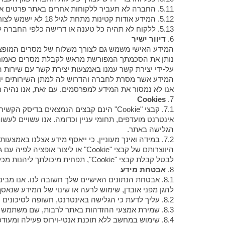
5.11. החברה לא תעביר ללקוחות אחרים באתר פרטים אודותיך.
5.12. המידע אודות קטינות מתחת לגיל 18 לא ישמש לצורכי דיוור ישיר.
5.13. ללקוח לא תהיה כל טענה או דרישה כלפי החברה לעניין מסירת פרטים כאמור.
6.
דיוור ישיר
המידע האישי משמש גם לצורך משלוח של מסרים המופצים
נותן את הסכמתך המפורשת מראש לקבלת מסרים כאמור. 
על-ידי יצירת קשר עמנו באמצעות יצירת קשר עם שירות ה
המידע אשר מסרת לחברה והדרוש לה למתן השירותים יוסי
אנו לא נמסור את המידע למפרסמים. עם זאת, אנו נהיה 
Cookies
7.
7.1. קבצי "Cookie" הינם קבצים הנמצאי
הגלישה באתר.
לבטל קבלת קבצי "Cookie", תפחית מיכולתך ליהנות מכל התכונות האינטראקטיביות שבאתר.
8.
אבטחת מידע
8.1. אבטחת הנתונים האישיים שלך חשובה לנו. אנו מ
להגן מפני אובדן, שימוש לרעה או שינוי של המידע שנאסף
8.2. עליך לדעת כי הגלישה באינטרנט, חשופה לסיכונים רבים, כגון: גניבת אמצעי זיהוי (PHISHING), חשיפת מידע שאינו מוצפן, הידבקות בוירוסים וציתות לתקשורת המחשב.
8.3. שמירת אמצעי ההזדהות באתר לרבות, שם משתמש וסיסמא בקובץ או בפתק עלולה לחשוף אותם לגורם שיזדהה בשמך לאתר .