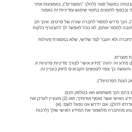
ת אבטחה במעגל סגור (להלן: "המוצרים"), באמצעות אתר
"), הנך נדרש למסור לחברה שורה של פרטים. אינך חב
חובה למסור אותם, לא נוכל לאפשר לך להצטרף כלקוח
החברה ולא יועבר לצד שלישי, שלא במסגרת פעילות
 והעושה כך צפוי לעונשים הקבועים לחוק בעניין זה.
הנך יכול לעדכן את המידע האישי שלך באופן עצמאי דרך האתר www.neovision.co.il במידה והנך: (1) מעוניין לוודא את נכונות המידע האישי אשר נאסף אודותיך; ו/או (2) מעוניין לעדכן את
שר נאסף אודותך מהמאגר (כהגדרתו להלן). אם יידרש אנו נפעל לשם: (א)
 למנוע מהחברה מלשמור את המידע האישי שלך (לרבות