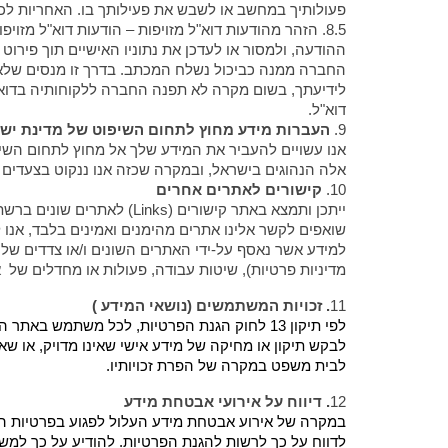
פעולותיך במחשב או לשבש את פעילותך בו. האחריות לכך
8.5. הזהר מהודעות דוא"ל מזויפות – הודעות דוא"ל 
ההודעה, ולמסור או לעדכן את נתוניו האישיים תוך פירוט
החברה ממנה כביכול נשלח המכתב. בדרך זו מנסים שלא כ
לידיעתך, בשום מקרה לא תפנה החברה ללקוחותיה בדואר
דוא"ל.
9.
העברות מידע מחוץ לתחום השיפוט של מדינת יש
אנו עשויים להעביר את המידע שלך אל מחוץ לתחום השיפו
אלה הנהוגים בישראל, ובמקרה שכזה אנו ננקוט בצעדים 
10.
קישורים לאתרים אחרים
ייתכן ותמצא באתר קישורים 
שואפים לקשר אלינו אתרים מהימנים ואמינים בלבד, אנו
למידע אשר נאסף על-ידי האתרים השונים ו/או צדדים שליש
מדיניות פרטיות), שיטות עבודה, פעולות או מחדלים של א
11
. זכויות המשתמשים (נושאי המידע )
לפי תיקון 13 לחוק הגנת הפרטיות, לכל משתמש באתר הזכות
לבקש תיקון או מחיקה של מידע אישי שאינו מדויק, או ש
לבית משפט במקרה של הפרת זכויותיו.
12
. דיווח על אירועי אבטחת מידע
במקרה של אירוע אבטחת מידע העלול לפגוע בפרטיות ה
לדווח על כך לרשות להגנת הפרטיות.
להודיע על כך למש