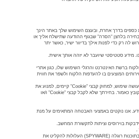
ת כספים בדרך אחרת, ובעצם השימוש שלך באתר הינך
חירה בלחצן "הסרה" שבגוף ההודעה שתישלח אליך או
 לה רק כדי לפנות אילך בדיוור ישיר, כאשר יתר
 מידע סטטיסטי שיועבר לא יזהה אותך אישית.
ל הלקוח ברשת האינטרנט והרגלי השימוש שלו, כגון אתרי
ר יאפשרו לנו להתאים את האתר, התוכן והשירותים המוצעים בו להעדפות הלקוח ולשפר את חווית
7.2. במידה ואינך מעוניין, כי ייאסף מידע אצלנו באמצעות השימוש בקבצי "Cookie", הנך יכולה לשנות את ההגדרות בדפדפן בו את עושה שימוש, למחוק קבצי "Cookie" קיימים, למנוע את
היווצרותם של קבצי "Cookie" או ליצור אופציה לפיה עם גילוי כל קובץ "Cookie" תינתן לך האפשרות להסכים או לסרב ליצירתו של קובץ כאמור. בחירתך שלא לקבל קבצי "Cookie" ו/או
מידע. אנו נוקטים באמצעי האבטחה המתאימים על מנת
8.4. שימוש במחשב ללא תוכנת אנטי-וירוס פעילה ומעודכנת או ללא מערכת הפעלה מעודכנת חושף אותך להדבקות בוירוסים ו/או בתוכנות רוגלה (SPYWARE) העלולות להקליט את