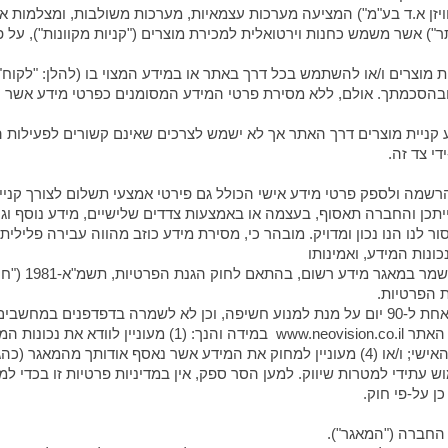
 "נאוויזן א.ד בע"מ") המציעה מערכות עצמאיות, מערכות משולבות, ומצלמו
ת מוצרים ו/או להשתמש בכל דרך באתר או במידע המצוי בו (להלן: "לקוח
 ובהסכמתך. אולם, ללא מסירת פרטי המידע המסומנים כפרטי מידע אשר 
 קניית מוצרים דרך האתר אך לא ישמש לצרכים שאינם קשורים לפעילות 
י צד זה.
סור לנו הנו נכון ומדויק. מובהר כי, מסירת מידע כוזב מהווה עבירה פלילית
נות המידע, ואמינותו
המידע האישי; ו/או (3) יש לך טענה לגבי השימוש במידע האישי; ו/או (4) מעוניין למחוק את המידע א
וש עתידי למטרות שיווק. למען הסר ספק, אין במדיניות פרטיות זו בכדי
ן על-פי חוק.